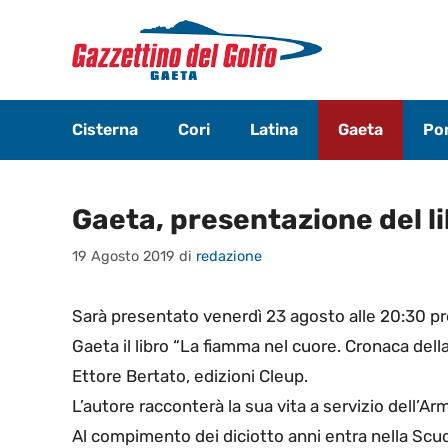
Vai
al
contenuto
Cisterna
Cori
Latina
Gaeta
Pon
Gaeta, presentazione del l
19 Agosto 2019
di
redazione
Sarà presentato venerdì 23 agosto alle 20:30 pre
Gaeta il libro “La fiamma nel cuore. Cronaca della 
Ettore Bertato, edizioni Cleup.
L’autore racconterà la sua vita a servizio dell’Ar
Al compimento dei diciotto anni entra nella Scuola 