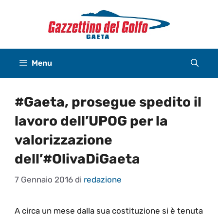
Vai
al
contenuto
Menu
#Gaeta, prosegue spedito il
lavoro dell’UPOG per la
valorizzazione
dell’#OlivaDiGaeta
7 Gennaio 2016
di
redazione
A circa un mese dalla sua costituzione si è tenuta