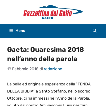
Vai
al
contenuto
Menu
Gaeta: Quaresima 2018
nell’anno della parola
19 Febbraio 2018
di
redazione
La bella ed originale esperienza della “TENDA
DELLA BIBBIA” a Santo Stefano, nello scorso
Ottobre, ci ha immessi nell’Anno della Parola,
voluto dal nostro Arcivescovo Luigi per farci