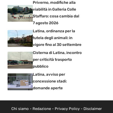
Priverno, modifiche alla
viabilità in Galleria Colle
Staffaro: cosa cambia dal
7 agosto 2026
Latina, ordinanza per la
tutela degli animali: in
vigore fino al 30 settembre
Cisterna di Latina, incontro
per criticità trasporto
pubblico
Latina, avviso per
concessione stadi:
domande aperte
Chi siamo
-
Redazione
-
Privacy Policy
-
Disclaimer