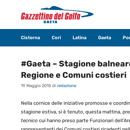
Vai
al
contenuto
Cisterna
Cori
Latina
Gaeta
Pon
#Gaeta – Stagione balneare
Regione e Comuni costieri
19 Maggio 2015
di
redazione
Nella cornice delle iniziative promosse e coordin
stagione estiva, si è tenuto, questa mattina, pr
tecnico
cui hanno preso parte Funzionari dell’A
rappresentanti dei Comuni costieri ricadenti ne