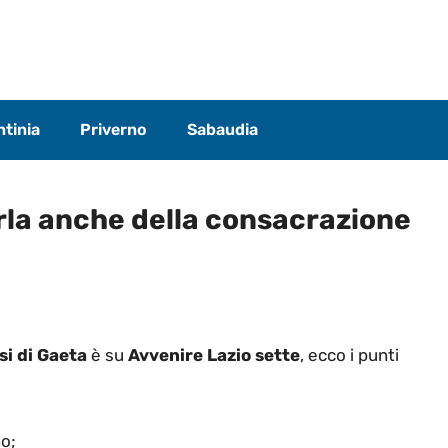
tinia
Priverno
Sabaudia
rla anche della consacrazione
si di Gaeta
è su
Avvenire Lazio sette
, ecco i punti
no;