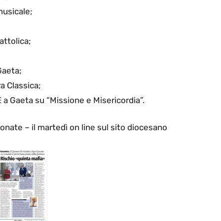
musicale;
ttolica;
Gaeta;
a Classica;
 a Gaeta su “Missione e Misericordia”.
bonate – il martedì on line sul sito diocesano