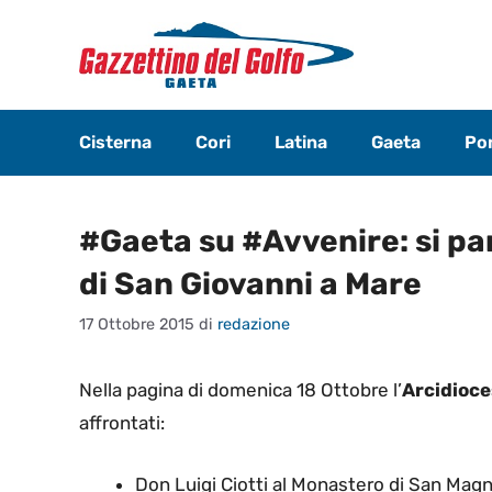
Vai
al
contenuto
Cisterna
Cori
Latina
Gaeta
Pon
#Gaeta su #Avvenire: si pa
di San Giovanni a Mare
17 Ottobre 2015
di
redazione
Nella pagina di domenica 18 Ottobre l’
Arcidioce
affrontati:
Don Luigi Ciotti al Monastero di San Mag