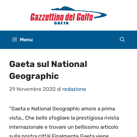
Vai
al
contenuto
Menu
Gaeta sul National
Geographic
29 Novembre 2020
di
redazione
“Gaeta e National Geographic amore a prima
vista… Che bello sfogliare la prestigiosa rivista
internazionale e trovare un bellissimo articolo
sulla nostra città! Finalmente Gaeta viene