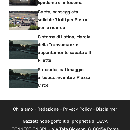
lipedema e linfedema
Gaeta, passeggiata
solidale ‘Uniti per Pietro’
per la ricerca
Cisterna di Latina, Marcia
della Transumanza:
appuntamento sabato a Il
Filetto
Sabaudia, pattinaggio
artistico: evento a Piazza
Circe
Chi siamo
-
Redazione
-
Privacy Policy
-
Disclaimer
Gazzettinodelgolfo.it di proprietà di DEVA
CONNECTION SRL - Via Tata Giovanni 8, 00154 Roma