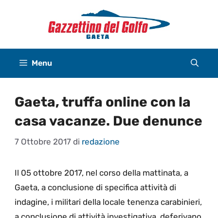
Vai
al
contenuto
Menu
Gaeta, truffa online con la
casa vacanze. Due denunce
7 Ottobre 2017
di
redazione
Il 05 ottobre 2017, nel corso della mattinata, a
Gaeta, a conclusione di specifica attività di
indagine, i militari della locale tenenza carabinieri,
a conclusione di attività investigativa, deferivano