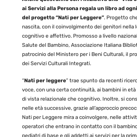
ai Servizi alla Persona regala un libro ad ogn
del progetto “Nati per Leggere”
. Progetto che
nascita, con il coinvolgimento dei genitori nella
cognitivo e affettivo. Promosso a livello naziona
Salute del Bambino, Associazione Italiana Bibliot
patrocinio del Ministero per i Beni Culturali, il
dei Servizi Culturali Integrati.
“
Nati per leggere
” trae spunto da recenti ricer
voce, con una certa continuità, ai bambini in età
di vista relazionale che cognitivo. Inoltre, si co
nelle età successive, grazie all’approccio precoce
Nati per Leggere mira a coinvolgere, nelle attivit
operatori che entrano in contatto con il bambino e 
pediatri di base e gli addetti ai servizi per la pri