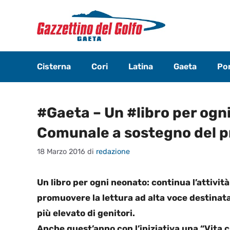
Vai
al
contenuto
Cisterna
Cori
Latina
Gaeta
Pon
#Gaeta – Un #libro per ogn
Comunale a sostegno del p
18 Marzo 2016
di
redazione
Un libro per ogni neonato: continua l’attivi
promuovere la lettura ad alta voce destinat
più elevato di genitori.
Anche quest’anno con l’iniziativa una “Vita 