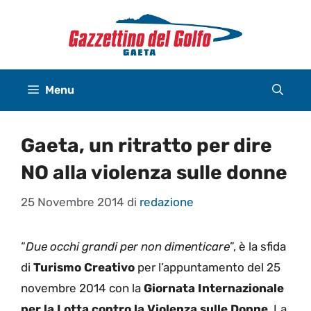
Vai
al
contenuto
Menu
Gaeta, un ritratto per dire
NO alla violenza sulle donne
25 Novembre 2014
di
redazione
“
Due occhi grandi per non dimenticare
”, è la sfida
di
Turismo Creativo
per l’appuntamento del 25
novembre 2014 con la
Giornata Internazionale
per la Lotta contro la Violenza sulle Donne
. La