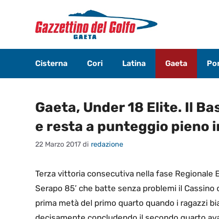
Vai
al
contenuto
Cisterna
Cori
Latina
Gaeta
Pon
Gaeta, Under 18 Elite. Il B
e resta a punteggio pieno in
22 Marzo 2017
di
redazione
Terza vittoria consecutiva nella fase Regionale E
Serapo 85’ che batte senza problemi il Cassino c
prima metà del primo quarto quando i ragazzi bi
decisamente concludendo il secondo quarto avant