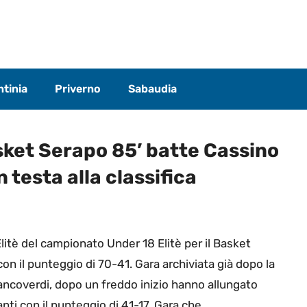
tinia
Priverno
Sabaudia
asket Serapo 85’ batte Cassino
 testa alla classifica
litè del campionato Under 18 Elitè per il Basket
on il punteggio di 70-41. Gara archiviata già dopo la
ancoverdi, dopo un freddo inizio hanno allungato
i con il punteggio di 41-17. Gara che