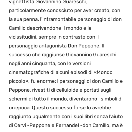
vignettista Giovannino Guareschi,
particolarmente conosciuto per aver creato, con
la sua penna,
l’intramontabile
personaggi
o
di
d
on
Camillo descrivendone il mondo e le
vicissitudini
,
sempre in contrasto
con
il
personaggio antagonista
Don Peppone.
Il
successo che raggiunse Giovannino Guareschi
negli anni cinquanta
,
con le versioni
cinematografiche di alcuni episodi di «Mondo
piccolo»
,
fu enorme: i personaggi di don Camillo e
Peppone, rivestiti di celluloide e port
ati sugli
schermi di tutto il m
ondo, diventarono i simboli di
un’epoca. Questo successo forse lo avrebbe
raggiunto ugualmente con i suoi libri senza l’aiuto
di Cervi
-Peppone e Fernandel
-don Camillo, ma è