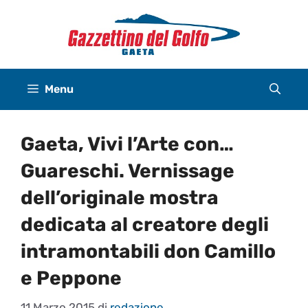
Vai
al
contenuto
Menu
Gaeta, Vivi l’Arte con…
Guareschi. Vernissage
dell’originale mostra
dedicata al creatore degli
intramontabili don Camillo
e Peppone
11 Marzo 2015
di
redazione