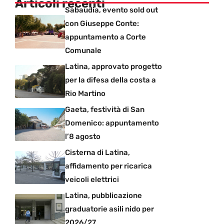
Articoli recenti
Sabaudia, evento sold out
con Giuseppe Conte:
appuntamento a Corte
Comunale
Latina, approvato progetto
per la difesa della costa a
Rio Martino
Gaeta, festività di San
Domenico: appuntamento
l’8 agosto
Cisterna di Latina,
affidamento per ricarica
veicoli elettrici
Latina, pubblicazione
graduatorie asili nido per
2026/27