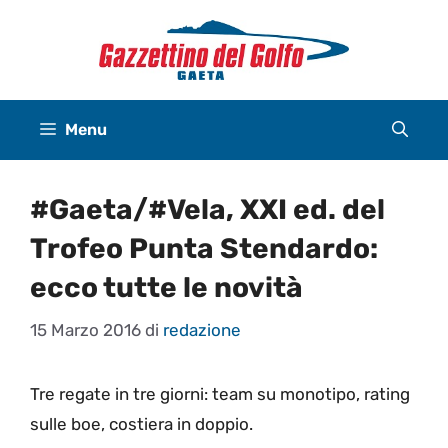
Vai
al
contenuto
Menu
#Gaeta/#Vela, XXI ed. del
Trofeo Punta Stendardo:
ecco tutte le novità
15 Marzo 2016
di
redazione
Tre regate in tre giorni: team su monotipo, rating
sulle boe, costiera in doppio.