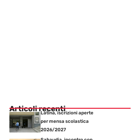
Articoli recenti
Latina, iscrizioni aperte
per mensa scolastica
2026/2027
Sabaudia, incontro con