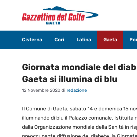
Vai
al
contenuto
Cisterna
Cori
Latina
Gaeta
Pon
Giornata mondiale del diab
Gaeta si illumina di blu
12 Novembre 2020
di
redazione
Il Comune di Gaeta, sabato 14 e domenica 15 nov
illuminando di blu il Palazzo comunale. Istituita
dalla Organizzazione mondiale della Sanità in ris
preoccupante diffusione del diabete, la Giornata