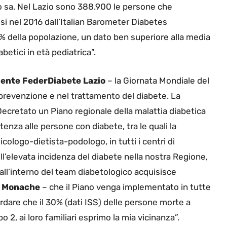
lo sa. Nel Lazio sono 388.900 le persone che
usi nel 2016 dall’Italian Barometer Diabetes
% della popolazione, un dato ben superiore alla media
betici in età pediatrica”.
dente FederDiabete Lazio
– la Giornata Mondiale del
a prevenzione e nel trattamento del diabete. La
Decretato un Piano regionale della malattia diabetica
tenza alle persone con diabete, tra le quali la
ologo-dietista-podologo, in tutti i centri di
ll’elevata incidenza del diabete nella nostra Regione,
ere all’interno del team diabetologico acquisisce
e Monache
– che il Piano venga implementato in tutte
ordare che il 30% (dati ISS) delle persone morte a
2, ai loro familiari esprimo la mia vicinanza”.