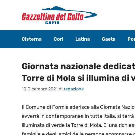
Vai
al
contenuto
Cisterna
Cori
Latina
Gaeta
Pon
Giornata nazionale dedicat
Torre di Mola si illumina di
10 Dicembre 2021
di
redazione
Il Comune di Formia aderisce alla Giornata Nazio
avverrà in contemporanea in tutta Italia, si ter
illuminata di verde la Torre di Mola. E’ una richi
famiglie e degli amici delle persone scomparse 