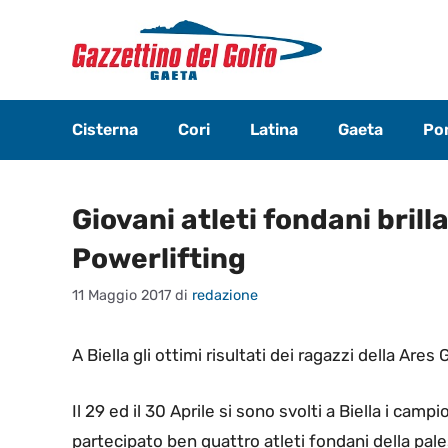
Vai
al
contenuto
Cisterna
Cori
Latina
Gaeta
Pon
Giovani atleti fondani bril
Powerlifting
11 Maggio 2017
di
redazione
A Biella gli ottimi risultati dei ragazzi della Are
Il 29 ed il 30 Aprile si sono svolti a Biella i cam
partecipato ben quattro atleti fondani della pa