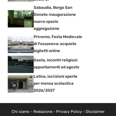
Sabaudia, Borgo San
Donato: inaugurazione
nuovo spazio
aggregazione
Priverno, Festa Medievale
di Fossanova: acquisto
biglietti online
Gaeta, incontri religiosi:
appuntamenti ad agosto
Latina, iscrizioni aperte
per mensa scolastica
2026/2027
Chi siamo
-
Redazione
-
Privacy Policy
-
Disclaimer