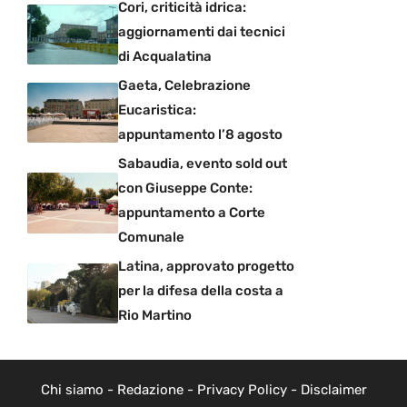
Cori, criticità idrica:
aggiornamenti dai tecnici
di Acqualatina
Gaeta, Celebrazione
Eucaristica:
appuntamento l’8 agosto
Sabaudia, evento sold out
con Giuseppe Conte:
appuntamento a Corte
Comunale
Latina, approvato progetto
per la difesa della costa a
Rio Martino
Chi siamo
-
Redazione
-
Privacy Policy
-
Disclaimer