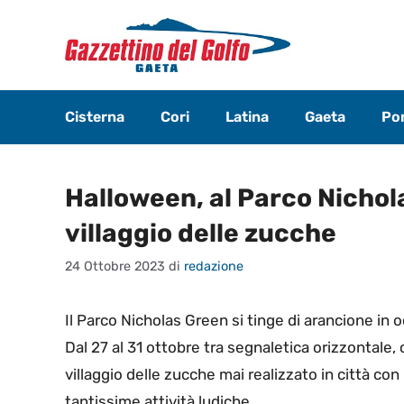
Vai
al
contenuto
Cisterna
Cori
Latina
Gaeta
Pon
Halloween, al Parco Nichola
villaggio delle zucche
24 Ottobre 2023
di
redazione
Il Parco Nicholas Green si tinge di arancione in
Dal 27 al 31 ottobre tra segnaletica orizzontale, c
villaggio delle zucche mai realizzato in città c
tantissime attività ludiche.