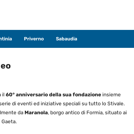
tinia
Priverno
Sabaudia
deo
il
60° anniversario della sua fondazione
insieme
erie di eventi ed iniziative speciali su tutto lo Stivale.
ealmente da
Maranola
, borgo antico di Formia, situato ai
i Gaeta.