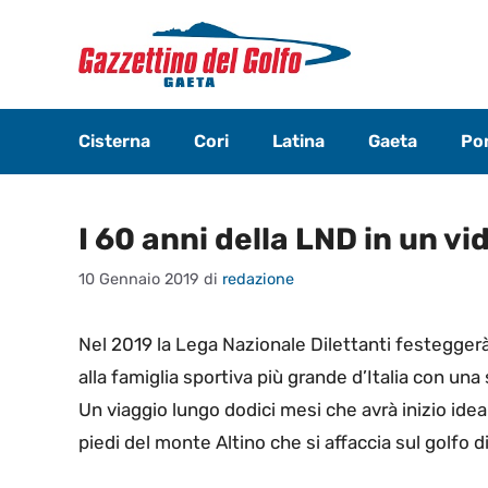
Vai
al
contenuto
Cisterna
Cori
Latina
Gaeta
Pon
I 60 anni della LND in un vi
10 Gennaio 2019
di
redazione
Nel 2019 la Lega Nazionale Dilettanti festeggerà 
alla famiglia sportiva più grande d’Italia con una s
Un viaggio lungo dodici mesi che avrà inizio id
piedi del monte Altino che si affaccia sul golfo d