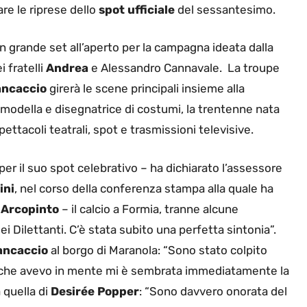
re le riprese dello
spot ufficiale
del sessantesimo.
n grande set all’aperto per la campagna ideata dalla
i fratelli
Andrea
e Alessandro Cannavale.
La troupe
ancaccio
girerà le scene principali insieme alla
, modella e disegnatrice di costumi, la trentenne nata
pettacoli teatrali, spot e trasmissioni televisive.
per il suo spot celebrativo – ha dichiarato l’assessore
ini
, nel corso della conferenza stampa alla quale ha
 Arcopinto
– il calcio a Formia, tranne alcune
i Dilettanti. C’è stata subito una perfetta sintonia”.
ancaccio
al borgo di Maranola: “Sono stato colpito
oria che avevo in mente mi è sembrata immediatamente la
a quella di
Desirée Popper
: “Sono davvero onorata del