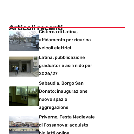
Articoli recenti
Cisterna di Latina,
affidamento per ricarica
veicoli elettrici
Latina, pubblicazione
graduatorie asili nido per
2026/27
Sabaudia, Borgo San
Donato: inaugurazione
nuovo spazio
aggregazione
Priverno, Festa Medievale
di Fossanova: acquisto
biglietti online