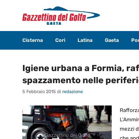
Vai
al
contenuto
Cisterna
Cori
Latina
Gaeta
Pon
Igiene urbana a Formia, raff
spazzamento nelle perifer
5 Febbraio 2015
di
redazione
Rafforza
L’Ammini
mezzi d
che andr