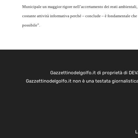
Municipale un maggior rigore nell’accertamento dei reati ambientali,
costante attività informativa perché – conclude – è fondamentale che
possibile”.
Gazzettinodelgolfo.it di proprietà di D
Gazzettinodelgolfo.it non è una testata giornalistic
L