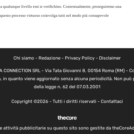
 a qualunque livello essi si verifichino. Contestualmente, proseguiremo una
 questo processo virtuoso coinvolga tutti nel modo più consapevole
Chi siamo
-
Redazione
-
Privacy Policy
-
Disclaimer
EVA CONNECTION SRL - Via Tata Giovanni 8, 00154 Roma (RM) - Cod
a, in quanto viene aggiornato senza alcuna periodicità. Non può 
della legge n. 62 del 07.03.2001
Copyright ©2026 - Tutti i diritti riservati -
Contattaci
e attività pubblicitarie su questo sito sono gestite da theCoreA