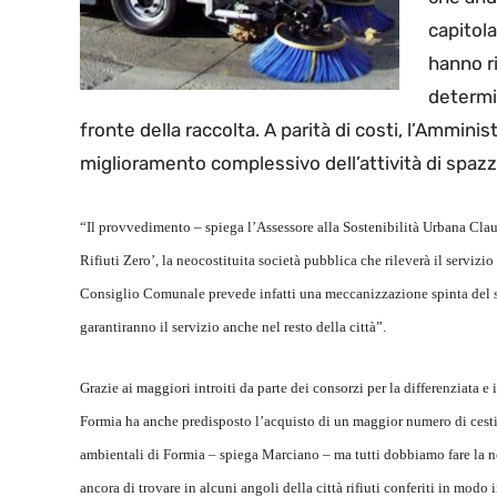
capitola
hanno ri
determi
fronte della raccolta. A parità di costi, l’Ammini
miglioramento complessivo dell’attività di spa
“Il provvedimento – spiega l’Assessore alla Sostenibilità Urbana Clau
Rifiuti Zero’, la neocostituita società pubblica che rileverà il servizi
Consiglio Comunale prevede infatti una meccanizzazione spinta del se
garantiranno il servizio anche nel resto della città”.
Grazie ai maggiori introiti da parte dei consorzi per la differenziata e
Formia ha anche predisposto l’acquisto di un maggior numero di cestin
ambientali di Formia – spiega Marciano – ma tutti dobbiamo fare la no
ancora di trovare in alcuni angoli della città rifiuti conferiti in modo