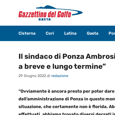
Vai
al
contenuto
Cisterna
Cori
Latina
Gaeta
Pon
Il sindaco di Ponza Ambrosin
a breve e lungo termine”
29 Giugno 2022
di
redazione
“Ovviamente è ancora presto per poter dare 
dell’amministrazione di Ponza in questo mom
situazione, che certamente non è florida. 
effettuati, abbiamo trovato diversi decreti 