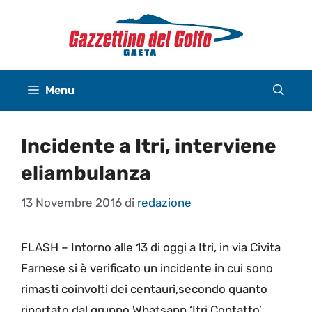
Vai
al
contenuto
Menu
Incidente a Itri, interviene
eliambulanza
13 Novembre 2016
di
redazione
FLASH – Intorno alle 13 di oggi a Itri, in via Civita
Farnese si è verificato un incidente in cui sono
rimasti coinvolti dei centauri,secondo quanto
riportato dal gruppo Whatsapp ‘Itri Contatto’.