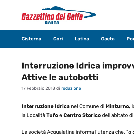
Vai
al
contenuto
Cisterna
Cori
Latina
Gaeta
Pon
Interruzione Idrica improv
Attive le autobotti
17 Febbraio 2018
di
redazione
Interruzione Idrica
nel Comune di
Minturno,
l
la
Località
Tufo
e
Centro Storico
dell’abitato d
La società Acqualatina informa l’utenza che, “
a 