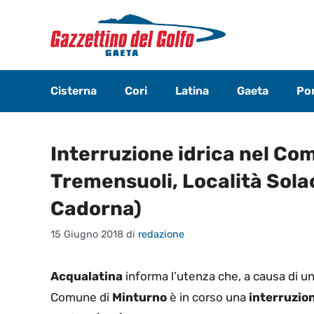
Vai
al
contenuto
Cisterna
Cori
Latina
Gaeta
Pon
Interruzione idrica nel Co
Tremensuoli, Località Sola
Cadorna)
15 Giugno 2018
di
redazione
Acqualatina
informa l’utenza che, a causa di un
Comune di
Minturno
è in corso una
interruzion