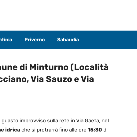
tinia
Priverno
Sabaudia
mune di Minturno (Località
cciano, Via Sauzo e Via
 guasto improvviso sulla rete in Via Gaeta, nel
e idrica
che si protrarrà fino alle ore
15:30
di