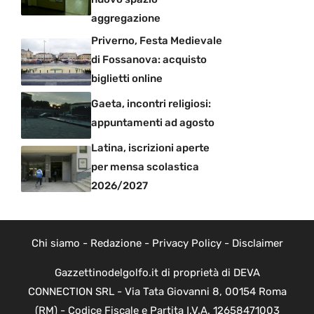
aggregazione
Priverno, Festa Medievale
di Fossanova: acquisto
biglietti online
Gaeta, incontri religiosi:
appuntamenti ad agosto
Latina, iscrizioni aperte
per mensa scolastica
2026/2027
Chi siamo
-
Redazione
-
Privacy Policy
-
Disclaimer
Gazzettinodelgolfo.it di proprietà di DEVA
CONNECTION SRL - Via Tata Giovanni 8, 00154 Roma
(RM) - Codice Fiscale e Partita I.V.A. 12658471003