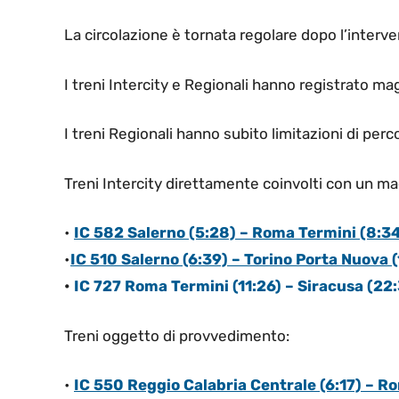
La circolazione è tornata regolare dopo l’interven
I treni Intercity e Regionali hanno registrato ma
I treni Regionali hanno subito limitazioni di perc
Treni Intercity direttamente coinvolti con un m
•
IC 582 Salerno (5:28) – Roma Termini (8:3
•
IC 510 Salerno (6:39) – Torino Porta Nuova 
•
IC 727 Roma Termini (11:26) – Siracusa (22
Treni oggetto di provvedimento:
•
IC 550 Reggio Calabria Centrale (6:17) – R