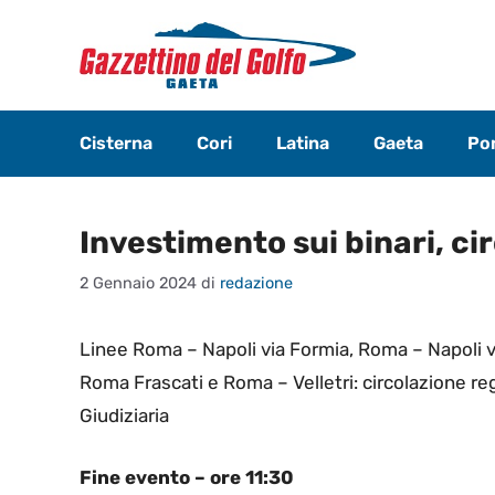
Vai
al
contenuto
Cisterna
Cori
Latina
Gaeta
Pon
Investimento sui binari, circ
2 Gennaio 2024
di
redazione
Linee Roma – Napoli via Formia, Roma – Napoli 
Roma Frascati e Roma – Velletri: circolazione re
Giudiziaria
Fine evento – ore 11:30