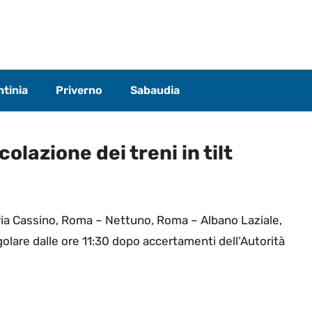
tinia
Priverno
Sabaudia
olazione dei treni in tilt
via Cassino, Roma – Nettuno, Roma – Albano Laziale,
golare dalle ore 11:30 dopo accertamenti dell’Autorità