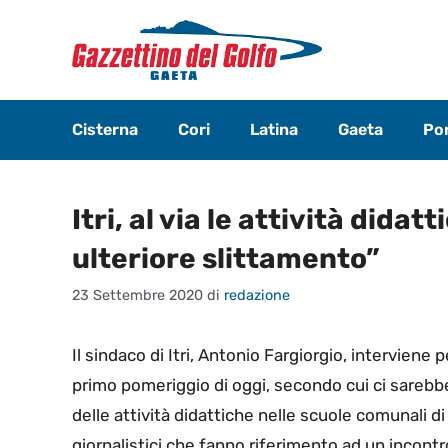
Vai
al
contenuto
Cisterna
Cori
Latina
Gaeta
Pon
Itri, al via le attività didat
ulteriore slittamento”
23 Settembre 2020
di
redazione
Il sindaco di Itri, Antonio Fargiorgio, interviene 
primo pomeriggio di oggi, secondo cui ci sarebbe
delle attività didattiche nelle scuole comunali di 
giornalistici che fanno riferimento ad un incontr