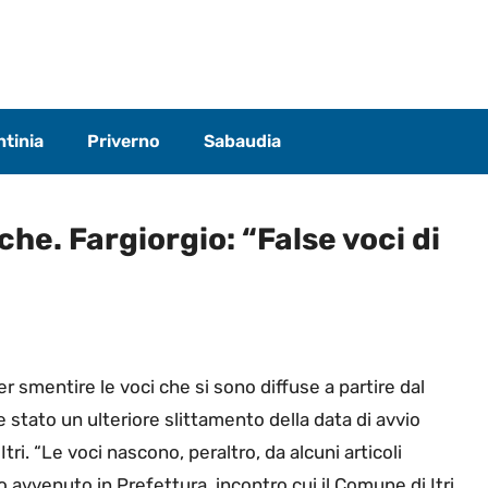
tinia
Priverno
Sabaudia
tiche. Fargiorgio: “False voci di
per smentire le voci che si sono diffuse a partire dal
 stato un ulteriore slittamento della data di avvio
Itri. “Le voci nascono, peraltro, da alcuni articoli
o avvenuto in Prefettura, incontro cui il Comune di Itri