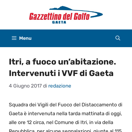
Vai
al
contenuto
Menu
Itri, a fuoco un’abitazione.
Intervenuti i VVF di Gaeta
4 Giugno 2017
di
redazione
Squadra dei Vigili del Fuoco del Distaccamento di
Gaeta è intervenuta nella tarda mattinata di oggi,
alle ore 12 circa, nel Comune di Itri, in via della
Repubblica, per alcune segnalazioni, giunte al 115,