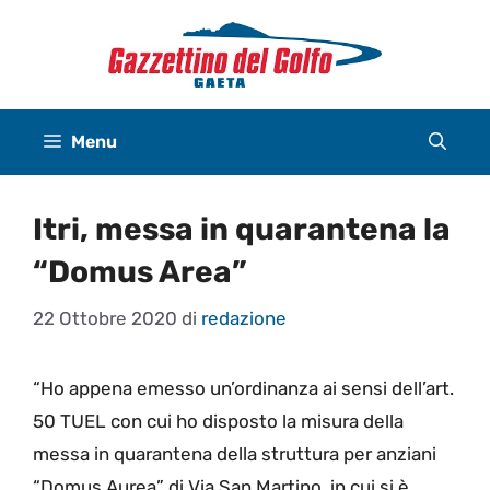
Vai
al
contenuto
Menu
Itri, messa in quarantena la
“Domus Area”
22 Ottobre 2020
di
redazione
“Ho appena emesso un’ordinanza ai sensi dell’art.
50 TUEL con cui ho disposto la misura della
messa in quarantena della struttura per anziani
“Domus Aurea” di Via San Martino, in cui si è