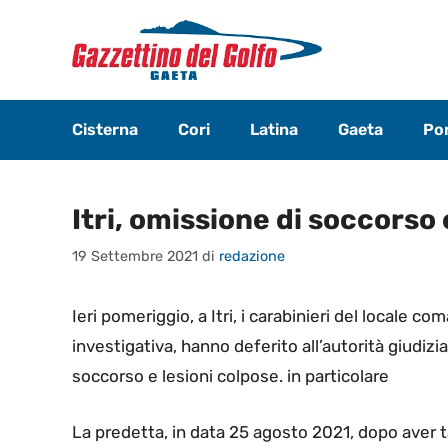
Vai
al
contenuto
Cisterna
Cori
Latina
Gaeta
Pon
Itri, omissione di soccorso 
19 Settembre 2021
di
redazione
Ieri pomeriggio, a Itri, i carabinieri del locale c
investigativa, hanno deferito all’autorità giudizi
soccorso e lesioni colpose. in particolare
La predetta, in data 25 agosto 2021, dopo aver 