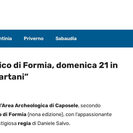
tinia
Priverno
Sabaudia
sico di Formia, domenica 21 in
artani”
l
’Area Archeologica di Caposele
, secondo
o di Formia
(nona edizione), con l’appassionante
stigiosa
regia
di Daniele Salvo.