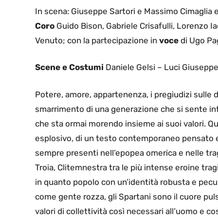
In scena: Giuseppe Sartori e Massimo Cimaglia e 
Coro
Guido Bison, Gabriele Crisafulli, Lorenzo 
Venuto; con la partecipazione in
voce
di Ugo Pag
Scene e Costumi
Daniele Gelsi – Luci Giuseppe
Potere, amore, appartenenza, i pregiudizi sulle d
smarrimento di una generazione che si sente infi
che sta ormai morendo insieme ai suoi valori. Qu
esplosivo, di un testo contemporaneo pensato e sc
sempre presenti nell’epopea omerica e nelle trage
Troia, Clitemnestra tra le più intense eroine trag
in quanto popolo con un’identità robusta e peculi
come gente rozza, gli Spartani sono il cuore puls
valori di collettività così necessari all’uomo e cos