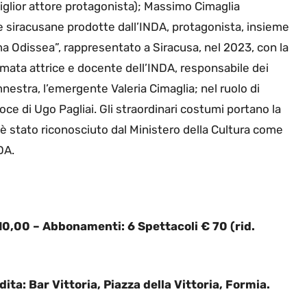
glior attore protagonista); Massimo Cimaglia
ie siracusane prodotte dall’INDA, protagonista, insieme
ima Odissea”, rappresentato a Siracusa, nel 2023, con la
nomata attrice e docente dell’INDA, responsabile dei
mnestra, l’emergente Valeria Cimaglia; nel ruolo di
voce di Ugo Pagliai. Gli straordinari costumi portano la
 è stato riconosciuto dal Ministero della Cultura come
DA.
€ 10,00 – Abbonamenti: 6 Spettacoli € 70 (rid.
ita: Bar Vittoria, Piazza della Vittoria, Formia.