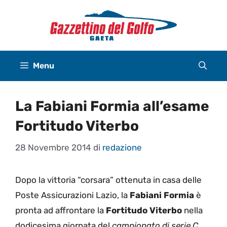
Vai
al
contenuto
Menu
La Fabiani Formia all’esame
Fortitudo Viterbo
28 Novembre 2014
di
redazione
Dopo la vittoria “corsara” ottenuta in casa delle
Poste Assicurazioni Lazio, la
Fabiani Formia
è
pronta ad affrontare la
Fortitudo Viterbo
nella
dodicesima giornata del
campionato di serie C
.