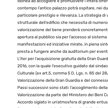
idonea ad accogliere e promuovere l’intera offert
contempo l’antico palazzo potrà ospitare, nei due
particolare prestigio e rilevanza. La strategia d
strutturale dell’edificio che necessita di numeros
valorizzazione del bene prenderà concretamente f
apertura al pubblico sia per l’accesso al sistema 
manifestazioni ed iniziative mirate, in piena sintoni
presta a fungere anche da auditorium per eventi m
L’iter per l’acquisizione gratuita della Gran Guar
2016, con la quale l’esecutivo guidato dal sinda
Culturale (ex art.5, comma 5 D. Lgs. n. 85 del 
Valorizzazione della Gran Guardia e del conness
Passi successivi sono stati: l’accoglimento della
Valorizzazione da parte del Ministero dei Beni C
Accordo siglato in un’atmosfera di grande entus