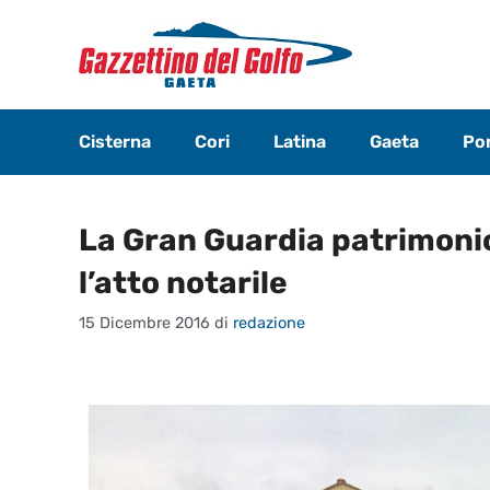
Vai
al
contenuto
Cisterna
Cori
Latina
Gaeta
Pon
La Gran Guardia patrimonio
l’atto notarile
15 Dicembre 2016
di
redazione