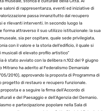
a museale, storica e culturale della Città. Al
 saloni di rappresentanza, eventi ed iniziative di
i valorizzazione passa innanzitutto dal recupero
i e rilevanti interventi. In secondo luogo la
orma attraverso il suo utilizzo istituzionale: la sua
museale, sia per ospitare, quale sede privilegiata,
a con il valore e la storia dell’edificio, il quale si
usicali di elevato profilo artistico”
dia è stato avviato con la delibera n.102 del 9 giugno
co Mitrano ha aderito al Federalismo Demaniale
28/05/2010), approvando la proposta di Programma di
o progetto di restauro e recupero funzionale.
 proposta e a seguire la firma dell’Accordo di
ulturali e del Paesaggio e dell’Agenzia del Demanio.
iasmo e partecipazione popolare nella Sala di