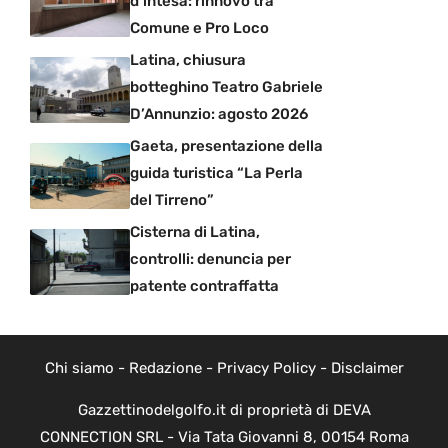
d’intesa: rinnovo tra
Comune e Pro Loco
Latina, chiusura
botteghino Teatro Gabriele
D’Annunzio: agosto 2026
Gaeta, presentazione della
guida turistica “La Perla
del Tirreno”
Cisterna di Latina,
controlli: denuncia per
patente contraffatta
Chi siamo
-
Redazione
-
Privacy Policy
-
Disclaimer
Gazzettinodelgolfo.it di proprietà di DEVA
CONNECTION SRL - Via Tata Giovanni 8, 00154 Roma