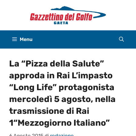
Vai
al
contenuto
Menu
La “Pizza della Salute”
approda in Rai L’impasto
“Long Life” protagonista
mercoledì 5 agosto, nella
trasmissione di Rai
1“Mezzogiorno Italiano”
6 Agosto 2015
di
redazione