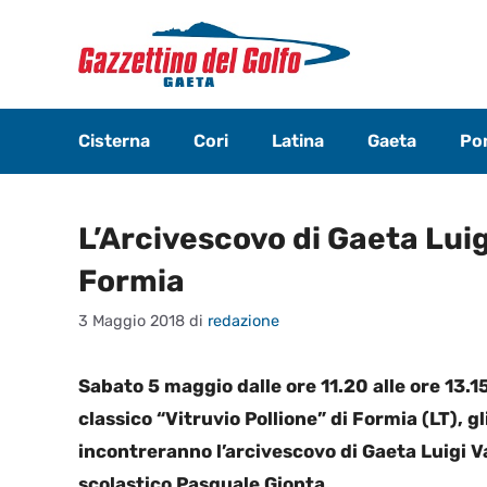
Vai
al
contenuto
Cisterna
Cori
Latina
Gaeta
Pon
L’Arcivescovo di Gaeta Luigi
Formia
3 Maggio 2018
di
redazione
Sabato 5 maggio dalle ore 11.20 alle ore 13.1
classico “Vitruvio Pollione” di Formia (LT), g
incontreranno l’arcivescovo di Gaeta Luigi Va
scolastico Pasquale Gionta.