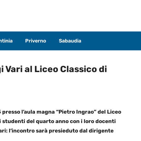
tinia
Priverno
Sabaudia
 Vari al Liceo Classico di
5 presso l’aula magna “Pietro Ingrao” del Liceo
li studenti del quarto anno con i loro docenti
ri: l’incontro sarà presieduto dal dirigente