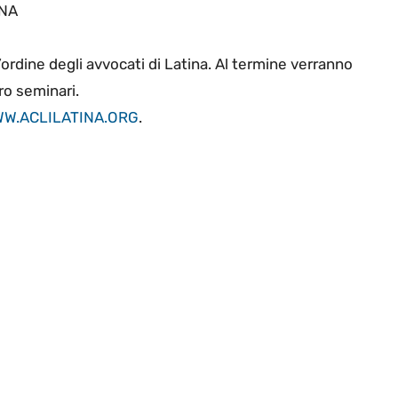
INA
l’ordine degli avvocati di Latina. Al termine verranno
tro seminari.
W.ACLILATINA.ORG
.