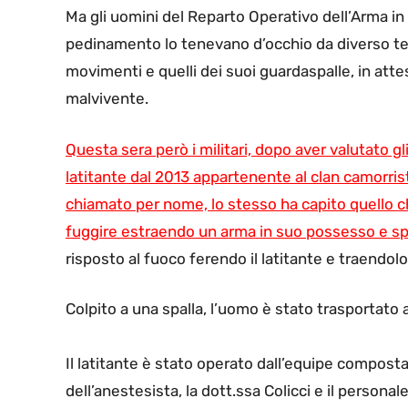
Ma gli uomini del Reparto Operativo dell’Arma in
pedinamento lo tenevano d’occhio da diverso tem
movimenti e quelli dei suoi guardaspalle, in at
malvivente.
Questa sera però i militari, dopo aver valutato gl
latitante dal 2013 appartenente al clan camorris
chiamato per nome, lo stesso ha capito quello
fuggire estraendo un arma in suo possesso e spar
risposto al fuoco ferendo il latitante e traendolo
Colpito a una spalla, l’uomo è stato trasportato 
Il latitante è stato operato dall’equipe composta
dell’anestesista, la dott.ssa Colicci e il persona