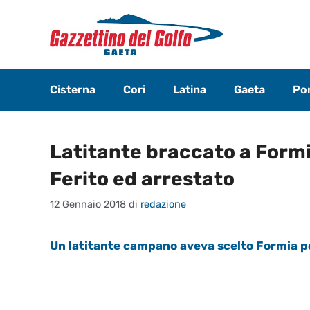
Vai
al
contenuto
Cisterna
Cori
Latina
Gaeta
Pon
Latitante braccato a Formia
Ferito ed arrestato
12 Gennaio 2018
di
redazione
Un latitante campano aveva scelto Formia pe