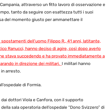
 Campania, attraverso un fitto lavoro di osservazione e
po, tanto da seguire con esattezza tutti i suoi
tesa del momento giusto per ammanettare il
i spostamenti dell’uomo Filippo R., 41 anni, latitante,
tico Ranucci, hanno deciso di agire, così dopo averlo
 che stava succedendo e ha provato immediatamente a
ando in direzione dei militari.
I militari hanno
 in arresto.
all’ospedale di Formia.
 dai dottori Viola e Canfora, con il supporto
le della sala operatoria dell’ospedale “Dono Svizzero” di