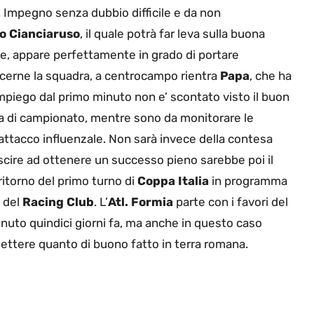
ti. Impegno senza dubbio difficile e da non
o Cianciaruso
, il quale potrà far leva sulla buona
he, appare perfettamente in grado di portare
oncerne la squadra, a centrocampo rientra
Papa
, che ha
impiego dal primo minuto non e’ scontato visto il buon
ta di campionato, mentre sono da monitorare le
n attacco influenzale. Non sarà invece della contesa
uscire ad ottenere un successo pieno sarebbe poi il
 ritorno del primo turno di
Coppa Italia
in programma
i del
Racing Club
. L’
Atl. Formia
parte con i favori del
enuto quindici giorni fa, ma anche in questo caso
ettere quanto di buono fatto in terra romana.