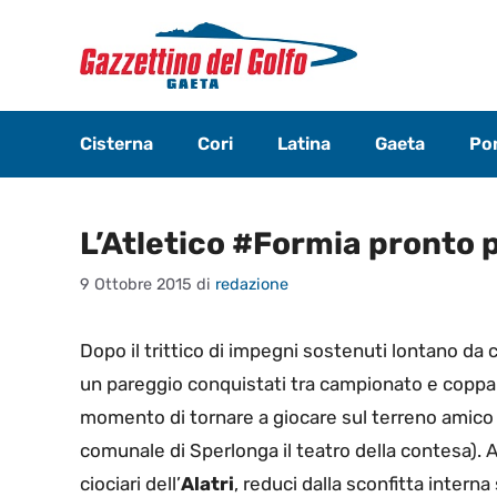
Vai
al
contenuto
Cisterna
Cori
Latina
Gaeta
Pon
L’Atletico #Formia pronto p
9 Ottobre 2015
di
redazione
Dopo il trittico di impegni sostenuti lontano da c
un pareggio conquistati tra campionato e coppa 
momento di tornare a giocare sul terreno amico 
comunale di Sperlonga il teatro della contesa). A c
ciociari dell’
Alatri
, reduci dalla sconfitta interna