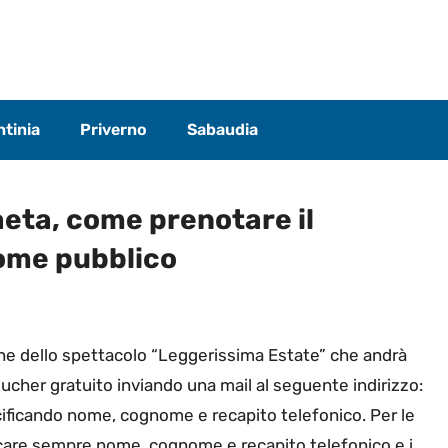
tinia
Priverno
Sabaudia
eta, come prenotare il
ome pubblico
one dello spettacolo “Leggerissima Estate” che andrà
voucher gratuito inviando una mail al seguente indirizzo:
ificando nome, cognome e recapito telefonico. Per le
icare sempre nome, cognome e recapito telefonico e i