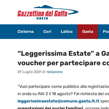
Vai
al
contenuto
Cisterna
Cori
Latina
Gaeta
Pon
“Leggerissima Estate” a Ga
voucher per partecipare c
29 Luglio 2021
di
redazione
“Vuoi partecipare come pubblico alla registrazi
in onda su RAI 2 il 18 agosto? Fai richiesta del 
leggerissimaestate@comune.gaeta.lt.it
spec
prenotazioni dei nuclei familiari
, occorre ind