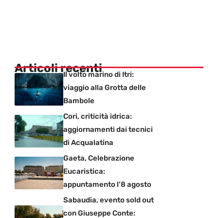
Articoli recenti
Il volto marino di Itri:
viaggio alla Grotta delle
Bambole
Cori, criticità idrica:
aggiornamenti dai tecnici
di Acqualatina
Gaeta, Celebrazione
Eucaristica:
appuntamento l’8 agosto
Sabaudia, evento sold out
con Giuseppe Conte: