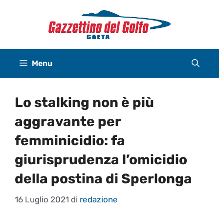
Vai
al
contenuto
Menu
Lo stalking non è più
aggravante per
femminicidio: fa
giurisprudenza l’omicidio
della postina di Sperlonga
16 Luglio 2021
di
redazione