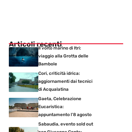
Articoli recenti
Il volto marino di Itri:
viaggio alla Grotta delle
Bambole
Cori, criticità idrica:
aggiornamenti dai tecnici
di Acqualatina
Gaeta, Celebrazione
Eucaristica:
appuntamento l’8 agosto
Sabaudia, evento sold out
con Giuseppe Conte: