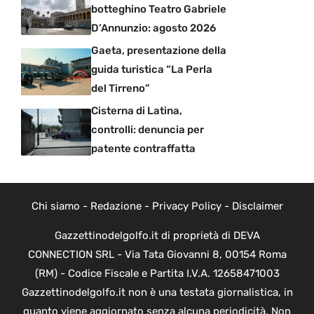
botteghino Teatro Gabriele
D’Annunzio: agosto 2026
Gaeta, presentazione della
guida turistica “La Perla
del Tirreno”
Cisterna di Latina,
controlli: denuncia per
patente contraffatta
Chi siamo
-
Redazione
-
Privacy Policy
-
Disclaimer
Gazzettinodelgolfo.it di proprietà di DEVA
CONNECTION SRL - Via Tata Giovanni 8, 00154 Roma
(RM) - Codice Fiscale e Partita I.V.A. 12658471003
Gazzettinodelgolfo.it non è una testata giornalistica, in
quanto viene aggiornato senza alcuna periodicità. Non