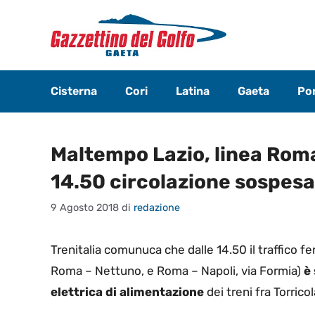
Vai
al
contenuto
Cisterna
Cori
Latina
Gaeta
Pon
Maltempo Lazio, linea Roma 
14.50 circolazione sospesa 
9 Agosto 2018
di
redazione
Trenitalia comunuca che dalle 14.50 il traffico 
Roma – Nettuno, e Roma – Napoli, via Formia)
è 
elettrica di alimentazione
dei treni fra Torric