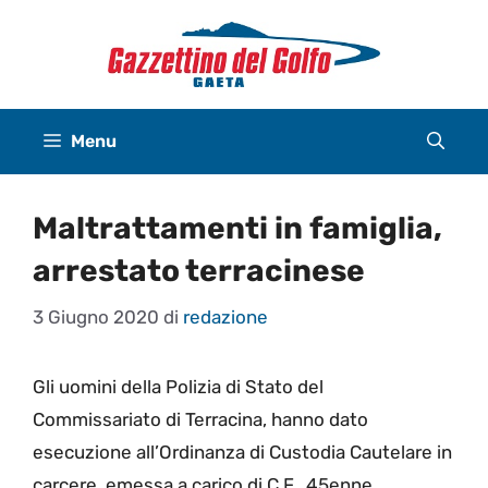
Vai
al
contenuto
Menu
Maltrattamenti in famiglia,
arrestato terracinese
3 Giugno 2020
di
redazione
Gli uomini della Polizia di Stato del
Commissariato di Terracina, hanno dato
esecuzione all’Ordinanza di Custodia Cautelare in
carcere, emessa a carico di C.F., 45enne