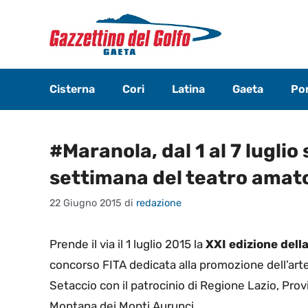
Vai
al
contenuto
Cisterna
Cori
Latina
Gaeta
Pon
#Maranola, dal 1 al 7 luglio 
settimana del teatro amato
22 Giugno 2015
di
redazione
Prende il via il 1 luglio 2015 la
XXI edizione dell
concorso FITA dedicata alla promozione dell’arte 
Setaccio con il patrocinio di Regione Lazio, Pro
Montana dei Monti Aurunci.